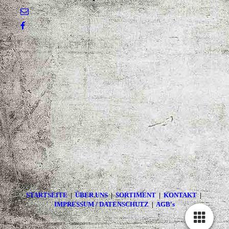
STARTSEITE
|
ÜBER UNS
|
SORTIMENT
|
KONTAKT
|
IMPRESSUM / DATENSCHUTZ
|
AGB's