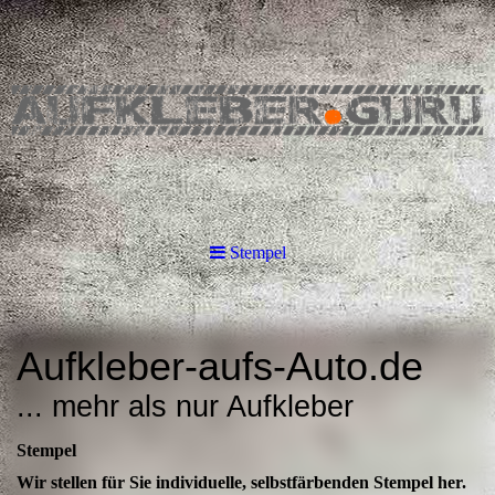
Stempel
Aufkleber-aufs-Auto.de
... mehr als nur Aufkleber
Stempel
Wir stellen für Sie individuelle, selbstfärbenden Stempel her.